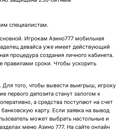
шим специалистам.
 основной. Игрокам Азино777 мобильная
владелец девайса уже имеет действующий
тная процедура создания личного кабинета.
ые правилами сроки. Чтобы ускорить
 Для того, чтобы вывести выигрыш, игроку
ие первого депозита станут залогом к
перативно, а средства поступают на счет
 банковскую карту. Если заявка на вывод
льзователь может выбрать настольные и
азделах меню Азино 777. На сайте онлайн