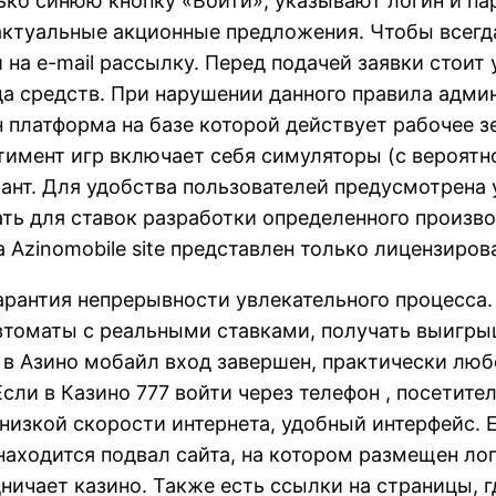
о синюю кнопку «Войти», указывают логин и пар
туальные акционные предложения. Чтобы всегда 
на e-mail рассылку. Перед подачей заявки стоит у
да средств. При нарушении данного правила адми
 платформа на базе которой действует рабочее з
ртимент игр включает себя симуляторы (с вероят
иант. Для удобства пользователей предусмотрена 
ть для ставок разработки определенного произво
 Azinomobile site представлен только лицензиро
арантия непрерывности увлекательного процесса.
втоматы с реальными ставками, получать выигры
 в Азино мобайл вход завершен, практически лю
сли в Казино 777 войти через телефон , посетит
 низкой скорости интернета, удобный интерфейс.
находится подвал сайта, на котором размещен ло
ничает казино. Также есть ссылки на страницы, 