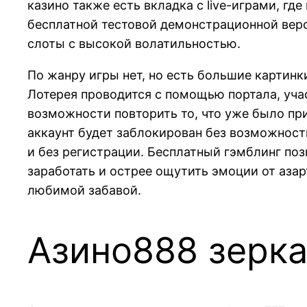
казино также есть вкладка с live-играми, г
бесплатной тестовой демонстрационной верси
слоты с высокой волатильностью.
По жанру игры нет, но есть большие картинк
Лотерея проводится с помощью портала, уча
возможности повторить то, что уже было при
аккаунт будет заблокирован без возможност
и без регистрации. Бесплатный гэмблинг по
заработать и острее ощутить эмоции от аза
любимой забавой.
Азино888 зерк