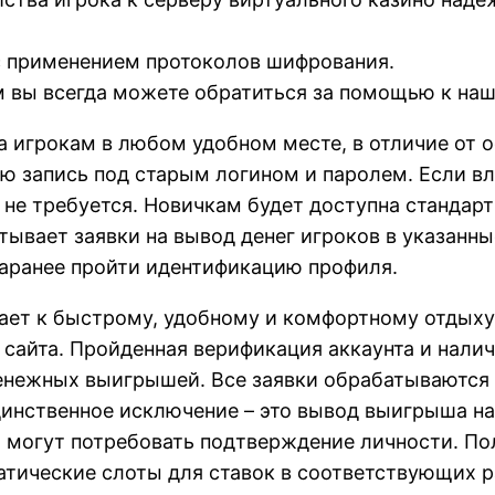
с применением протоколов шифрования.
м вы всегда можете обратиться за помощью к на
на игрокам в любом удобном месте, в отличие от
ую запись под старым логином и паролем. Если 
у не требуется. Новичкам будет доступна стандар
тывает заявки на вывод денег игроков в указанн
заранее пройти идентификацию профиля.
ает к быстрому, удобному и комфортному отдыху.
сайта. Пройденная верификация аккаунта и налич
нежных выигрышей. Все заявки обрабатываются о
динственное исключение – это вывод выигрыша на
 могут потребовать подтверждение личности. По
атические слоты для ставок в соответствующих р