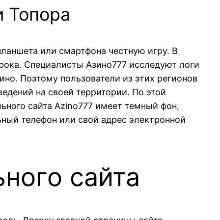
и Топора
планшета или смартфона честную игру. В
игрока. Специалисты Азино777 исследуют логи
ино. Поэтому пользователи из этих регионов
ведений на своей территории. По этой
ьного сайта Azino777 имеет темный фон,
ный телефон или свой адрес электронной
ного сайта