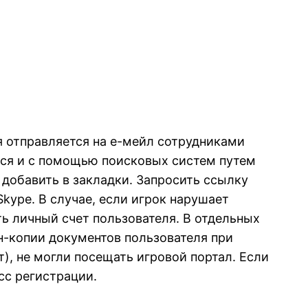
 отправляется на е-мейл сотрудниками
тся и с помощью поисковых систем путем
 добавить в закладки. Запросить ссылку
Skype. В случае, если игрок нарушает
ь личный счет пользователя. В отдельных
н-копии документов пользователя при
т), не могли посещать игровой портал. Если
сс регистрации.