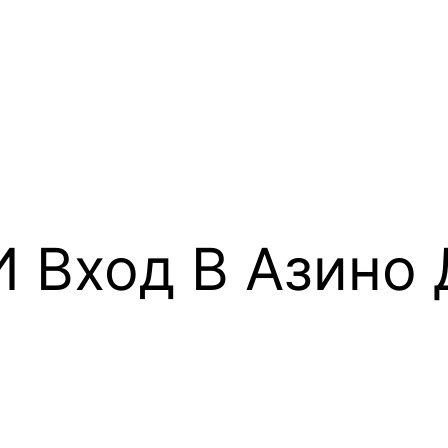
И Вход В Азино