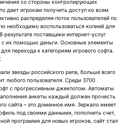
аничения со стороны контролирующих
то дает игрокам получить доступ ко всем
ктивно распределяя поток пользователей по
стю необходимо воспользоваться копией для
В результате поставщики интернет-услуг
ть с их помощью деньги. Основные элементы
для перехода к категориям игрового софта.
.
вали звезды российского репа, больше всего
ит любого пользователя. Среди 3700
софт с прогрессивным джекпотом. Автоматы
 заполнения анкеты каждый должен прочесть
го сайта – это доменное имя. Зеркало имеет
рофиль под своими данными, пополнить счет,
ной программе для новых игроков, сайт стал