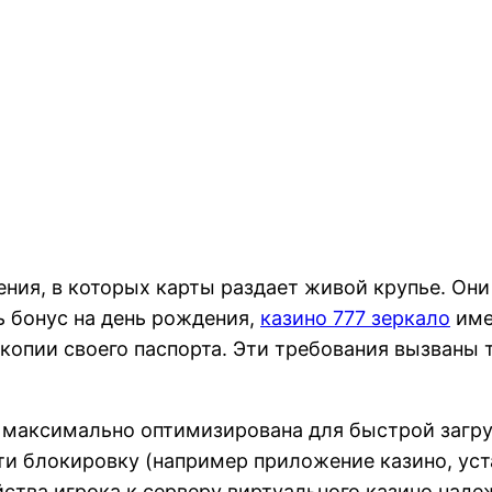
чения, в которых карты раздает живой крупье. Он
ь бонус на день рождения,
казино 777 зеркало
име
опии своего паспорта. Эти требования вызваны 
 максимально оптимизирована для быстрой загру
ти блокировку (например приложение казино, уста
йства игрока к серверу виртуального казино на