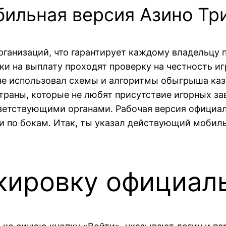
бильная версия Азино Тр
рганизаций, что гарантирует каждому владельцу 
явки на выплату проходят проверку на честность 
 не использовал схемы и алгоритмы обыгрыша каз
страны, которые не любят присутствие игорных за
ветствующими органами. Рабочая версия официал
и по бокам. Итак, ты указал действующий мобиль
кировку официаль