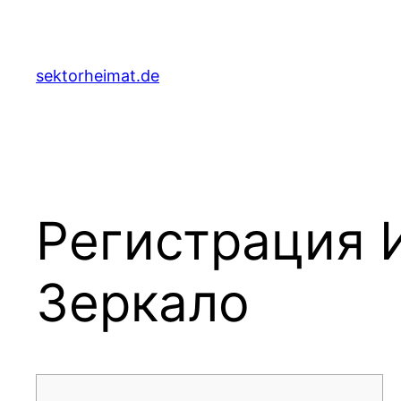
Zum
Inhalt
springen
sektorheimat.de
Регистрация 
Зеркало