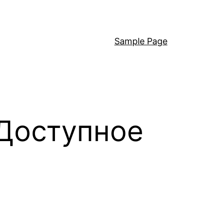
Sample Page
 Доступное