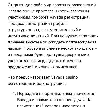
Открыть для себя мир азартных развлечений
Вавада проще простого! В этом азартным
участникам поможет Vavada регистрация.
Процесс регистрации профиля
структурирован, незамедлительный и
интуитивно понятный. Вам не нужно заполнять
длинные анкеты или ожидать подтверждения
часами. Просто выполните несколько шагов –
и перед вами будет доступна дверь в мир
увлекательных игр, щедрых бонусных
предложений и крупных выигрышей!
Что предусматривает Vavada casino
регистрация и её инструкция:
Перейдите на оригинальный веб-портал
Вавада и нажмите на клавишу „vavada
регистрация“, которая находится в