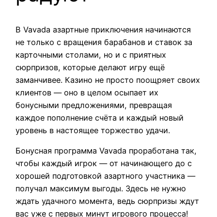
В Vavada азартные приключения начинаются
не только с вращения барабанов и ставок за
карточными столами, но и с приятных
сюрпризов, которые делают игру ещё
заманчивее. Казино не просто поощряет своих
клиентов — оно в целом осыпает их
бонусными предложениями, превращая
каждое пополнение счёта и каждый новый
уровень в настоящее торжество удачи.
Бонусная программа Vavada проработана так,
чтобы каждый игрок — от начинающего до с
хорошей подготовкой азартного участника —
получал максимум выгоды. Здесь не нужно
ждать удачного момента, ведь сюрпризы ждут
вас уже с первых минут игрового процесса!