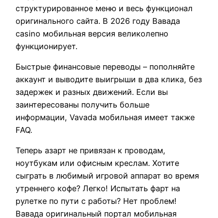
структурированное меню и весь функционал
оригинального сайта. В 2026 году Вавада
casino мобильная версия великолепно
функционирует.
Быстрые финансовые переводы – пополняйте
аккаунт и выводите выигрыши в два клика, без
задержек и разных движений. Если вы
заинтересованы получить больше
информации, Vavada мобильная имеет также
FAQ.
Теперь азарт не привязан к проводам,
ноутбукам или офисным креслам. Хотите
сыграть в любимый игровой аппарат во время
утреннего кофе? Легко! Испытать фарт на
рулетке по пути с работы? Нет проблем!
Вавада оригинальный портал мобильная