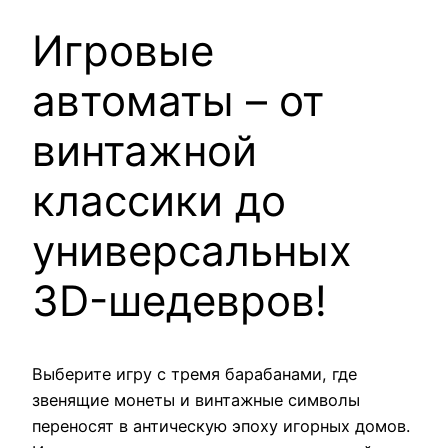
Игровые
автоматы – от
винтажной
классики до
универсальных
3D-шедевров!
Выберите игру с тремя барабанами, где
звенящие монеты и винтажные символы
переносят в антическую эпоху игорных домов.