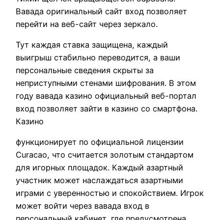
Вавада оригинальный сайт вход позволяет
перейти на веб-сайт через зеркало.
Тут каждая ставка защищена, каждый
выигрыш стабильно переводится, а ваши
персональные сведения скрыты за
неприступными стенами шифрования. В этом
году вавада казино официальный веб-портал
вход позволяет зайти в казино со смартфона.
Казино
функционирует по официальной лицензии
Curacao, что считается золотым стандартом
для игорных площадок. Каждый азартный
участник может наслаждаться азартными
играми с уверенностью и спокойствием. Игрок
может войти через вавада вход в
персональный кабинет, где предусмотрена