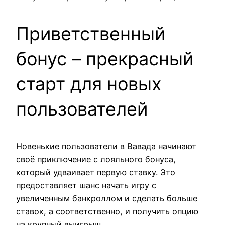
Приветственный
бонус – прекрасный
старт для новых
пользователей
Новенькие пользователи в Вавада начинают
своё приключение с лояльного бонуса,
который удваивает первую ставку. Это
предоставляет шанс начать игру с
увеличенным банкроллом и сделать больше
ставок, а соответственно, и получить опцию
на крупный выигрыш.