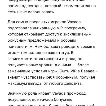
промокод сегодня, который незамедлительно
есть шанс использовать.
Для самых преданных игроков Vavada
подготовила уникальную VIP-программу,
которая открывает доступ к эксклюзивным
бонусным предложениям и особым
привилегиям. Чем больше проводите время в
игре – тем солиднее ваш статус. В
зависимости от активности игрока, он
получает новые уровни, а с ними — более
заманчивые условия игры. Быть VIP в Вавада –
значит чувствовать себя особенным, получая
максимум выгоды от любого депозита.
Значимую роль играет Vavada промокод.
Безусловно, все vavada бонусные
предложения важны. К слову, бездепозитный