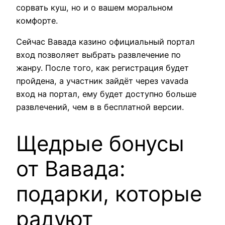
сорвать куш, но и о вашем моральном
комфорте.
Сейчас Вавада казино официальный портал
вход позволяет выбрать развлечение по
жанру. После того, как регистрация будет
пройдена, а участник зайдёт через vavada
вход на портал, ему будет доступно больше
развлечений, чем в в бесплатной версии.
Щедрые бонусы
от Вавада:
подарки, которые
радуют