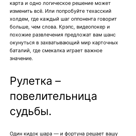
карта и одно логическое решение может
изменить всё. Или попробуйте техасский
холдем, где каждый шаг оппонента говорит
больше, чем слова. Крэпс, видеопокер и
похожие развлечения предложат вам шанс
окунуться в захватывающий мир карточных
баталий, где смекалка играет важное
значение.
Рулетка –
повелительница
судьбы.
Один кидок шара — и фортуна решает вашу