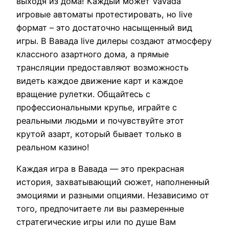
выходя из дома! Каждый может Vavada
игровые автоматы протестировать, но live
формат – это достаточно насыщенный вид
игры. В Вавада live дилеры создают атмосферу
классного азартного дома, а прямые
трансляции предоставляют возможность
видеть каждое движение карт и каждое
вращение рулетки. Общайтесь с
профессиональными крупье, играйте с
реальными людьми и почувствуйте этот
крутой азарт, который бывает только в
реальном казино!
Каждая игра в Вавада — это прекрасная
история, захватывающий сюжет, наполненный
эмоциями и разными опциями. Независимо от
того, предпочитаете ли вы размеренные
стратегические игры или по душе Вам