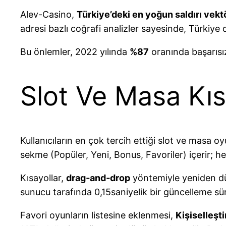
Alev-Casino,
Türkiye’deki en yoğun saldırı vekt
adresi bazlı coğrafi analizler sayesinde, Türkiye
Bu önlemler, 2022 yılında
%87
oranında başarısı
Slot Ve Masa Kıs
Kullanıcıların en çok tercih ettiği slot ve masa 
sekme (Popüler, Yeni, Bonus, Favoriler) içerir; h
Kısayollar,
drag‑and‑drop
yöntemiyle yeniden düz
sunucu tarafında 0,15saniyelik bir güncelleme sür
Favori oyunların listesine eklenmesi,
Kişiselleşt