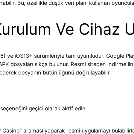
bilir. Bu, özellikle düşük veri planı kullanan oyuncula
Kurulum Ve Cihaz
26) ve iOS13+ sürümleriyle tam uyumludur. Google Pla
APK dosyaları sıkça bulunur. Resmi siteden indirme l
l ederek dosyanın bütünlüğünü doğrulayabilir.
seçeneğini geçici olarak aktif edin.
ev Casino” araması yaparak resmi uygulamayı bulabilir