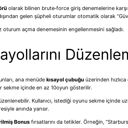
örü
olarak bilinen brute‑force giriş denemelerine karşı 
 dışından gelen şüpheli oturumlar otomatik olarak “Güv
z oturum açma denemesinin engellenmesini sağladı.
ayollarını Düzenl
oyunları, ana menüde
kısayol çubuğu
üzerinden hızlıca er
er sekme içinde en az 10oyun gösterilir.
enlenebilir. Kullanıcı, istediği oyunu sekme içinde u
esiyle anında yansır.
irilmiş Bonus
fırsatlarını da tetikler. Örneğin, “Starbur