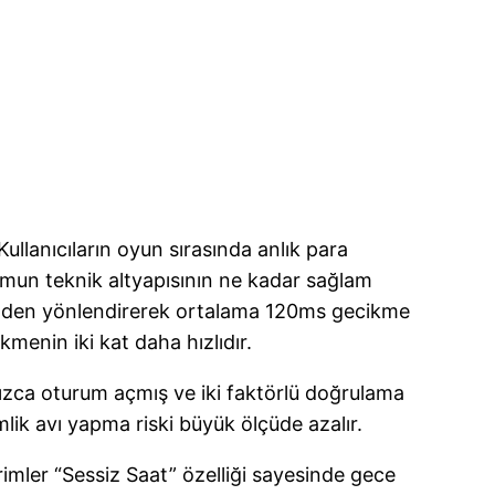
Kullanıcıların oyun sırasında anlık para
ormun teknik altyapısının ne kadar sağlam
rinden yönlendirerek ortalama 120ms gecikme
menin iki kat daha hızlıdır.
alnızca oturum açmış ve iki faktörlü doğrulama
lik avı yapma riski büyük ölçüde azalır.
irimler “Sessiz Saat” özelliği sayesinde gece