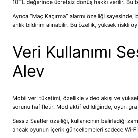
10TL değerinde ücretsiz dönüş hakkı verilir. Bu 
Ayrıca “Maç Kaçırma” alarmı özelliği sayesinde,
anlık bildirim alınabilir. Bu özellik, yüksek riskli 
Veri Kullanımı S
Alev
Mobil veri tüketimi, özellikle video akışı ve yüks
sorunu hafifletir. Mod aktif edildiğinde, oyun graf
Sessiz Saatler özelliği, kullanıcının belirlediği z
ancak oyunun içerik güncellemeleri sadece Wi‑Fi b