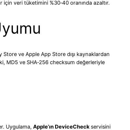
r için veri tüketimini %30‑40 oranında azaltır.
 Uyumu
y Store ve Apple App Store dışı kaynaklardan
inki, MD5 ve SHA‑256 checksum değerleriyle
ler. Uygulama,
Apple’ın DeviceCheck
servisini