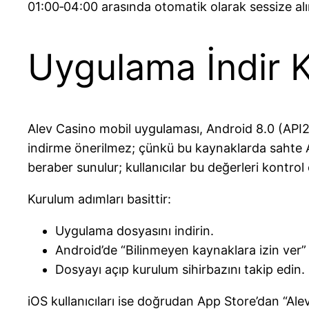
01:00‑04:00 arasında otomatik olarak sessize alına
Uygulama İndir 
Alev Casino mobil uygulaması, Android 8.0 (API
indirme önerilmez; çünkü bu kaynaklarda sahte 
beraber sunulur; kullanıcılar bu değerleri kontro
Kurulum adımları basittir:
Uygulama dosyasını indirin.
Android’de “Bilinmeyen kaynaklara izin ver” 
Dosyayı açıp kurulum sihirbazını takip edin.
iOS kullanıcıları ise doğrudan App Store’dan “Al