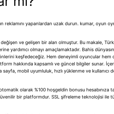
r mı?
ın reklamını yapanlardan uzak durun. kumar, oyun oyn
 değişen ve gelişen bir alan olmuştur. Bu makale, Türki
erine yardımcı olmayı amaçlamaktadır. Bahis dünyasında
önlerini keşfedeceğiz. Hem deneyimli oyuncular hem de
atform hakkında kapsamlı ve güncel bilgiler sunar. İçer
a sayfa, mobil uyumluluk, hızlı yüklenme ve kullanıcı 
da otomatik olarak %100 hoşgeldin bonusu hesabınıza 
güvenilir bir platformdur. SSL şifreleme teknolojisi ile 