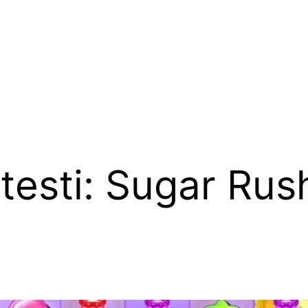
i testi: Sugar Rus