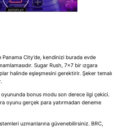
ce Panama City’de, kendinizi burada evde
amamlamasıdır. Sugar Rush, 7×7 bir ızgara
lar halinde eşleşmesini gerektirir. Şeker temalı
.
ici oyununda bonus modu son derece ilgi çekici.
ara oyunu gerçek para yatırmadan deneme
temleri uzmanlarına güvenebilirsiniz. BRC,