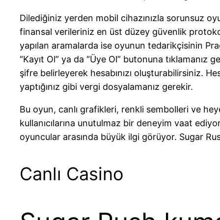
Dilediğiniz yerden mobil cihazınızla sorunsuz oy
finansal verileriniz en üst düzey güvenlik protok
yapılan aramalarda ise oyunun tedarikçisinin Pra
“Kayıt Ol” ya da “Üye Ol” butonuna tıklamanız gere
şifre belirleyerek hesabınızı oluşturabilirsiniz. 
yaptığınız gibi vergi dosyalamanız gerekir.
Bu oyun, canlı grafikleri, renkli sembolleri ve h
kullanıcılarına unutulmaz bir deneyim vaat ediyo
oyuncular arasında büyük ilgi görüyor. Sugar Rush,
Canlı Casino