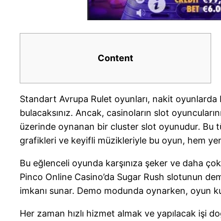
Content
Standart Avrupa Rulet oyunları, nakit oyunlarda 
bulacaksınız. Ancak, casinoların slot oyuncuları
üzerinde oynanan bir cluster slot oyunudur. Bu tü
grafikleri ve keyifli müzikleriyle bu oyun, hem ye
Bu eğlenceli oyunda karşınıza şeker ve daha çok j
Pinco Online Casino’da Sugar Rush slotunun d
imkanı sunar. Demo modunda oynarken, oyun kurallar
Her zaman hızlı hizmet almak ve yapılacak işi d