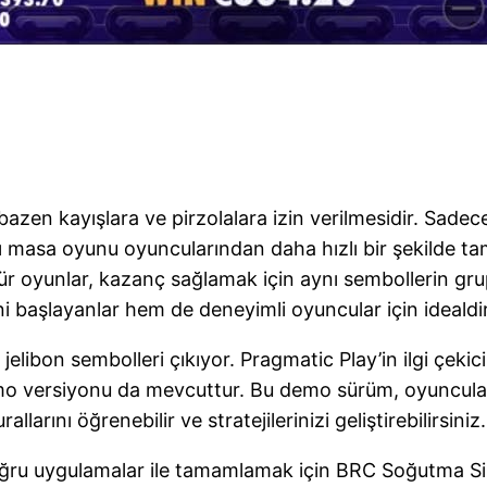
bazen kayışlara ve pirzolalara izin verilmesidir. Sade
nı masa oyunu oyuncularından daha hızlı bir şekilde t
r oyunlar, kazanç sağlamak için aynı sembollerin grup
ni başlayanlar hem de deneyimli oyuncular için idealdir
elibon sembolleri çıkıyor. Pragmatic Play’in ilgi çek
emo versiyonu da mevcuttur. Bu demo sürüm, oyuncul
ını öğrenebilir ve stratejilerinizi geliştirebilirsiniz.
oğru uygulamalar ile tamamlamak için BRC Soğutma Sis