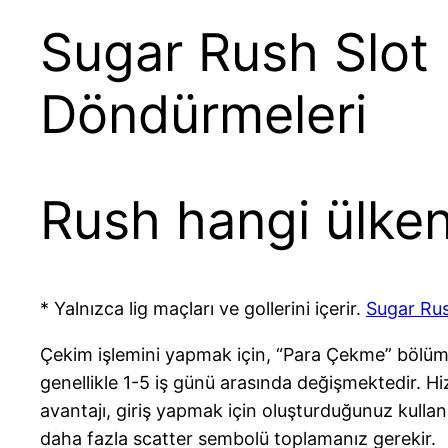
Sugar Rush Slot
Döndürmeleri
Rush hangi ülken
* Yalnızca lig maçları ve gollerini içerir.
Sugar Ru
Çekim işlemini yapmak için, “Para Çekme” bölümüne
genellikle 1-5 iş günü arasında değişmektedir. H
avantajı, giriş yapmak için oluşturduğunuz kullan
daha fazla scatter sembolü toplamanız gerekir.