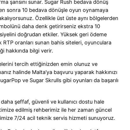
rtırma şansını sunar. Sugar Rush bedava dönüş
kten sonra 10 bedava dönüşle oyun oynamaya
alıyorsunuz. Özellikle üst üste aynı bölgelerden
embolünü daha denk getirirseniz ekstra 10
siyelini doğrudan etkiler. Yüksek geri ödeme
 RTP oranları sunan bahis siteleri, oyunculara
ği hakkında bilgi verir.
lerini tercih ettiğinizden emin olunuz ve
amanız halinde Malta’ya başvuru yaparak hakkınızı
ugarPop ve Sugar Skrulls gibi oyunları da başarılı
aha şeffaf, güvenli ve kullanıcı dostu hale
timize edilmiş rehberimiz ile her zaman güncel
rimize 7/24 acil teknik servis hizmeti sunuyoruz.