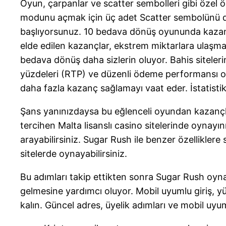
Oyun, çarpanlar ve scatter sembolleri gibi özel 
modunu açmak için üç adet Scatter sembolünü d
başlıyorsunuz. 10 bedava dönüş oyununda kazandı
elde edilen kazançlar, ekstrem miktarlara ulaşm
bedava dönüş daha sizlerin oluyor. Bahis siteler
yüzdeleri (RTP) ve düzenli ödeme performansı ola
daha fazla kazanç sağlamayı vaat eder. İstatistiksel
Şans yanınızdaysa bu eğlenceli oyundan kazançlı 
tercihen Malta lisanslı casino sitelerinde oynay
arayabilirsiniz. Sugar Rush ile benzer özellikler
sitelerde oynayabilirsiniz.
Bu adımları takip ettikten sonra Sugar Rush oyna
gelmesine yardımcı oluyor. Mobil uyumlu giriş, y
kalın. Güncel adres, üyelik adımları ve mobil uyu